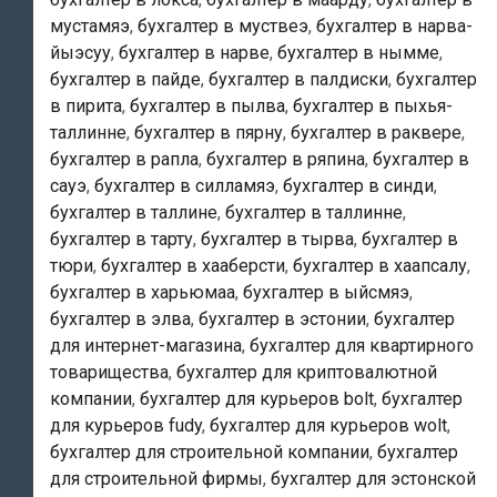
и
мустамяэ
,
бухгалтер в муствеэ
,
бухгалтер в нарва-
«бухгалтерские
йыэсуу
,
бухгалтер в нарве
,
бухгалтер в нымме
,
услуги
бухгалтер в пайде
,
бухгалтер в палдиски
,
бухгалтер
в
в пирита
,
бухгалтер в пылва
,
бухгалтер в пыхья-
эстонии»
таллинне
,
бухгалтер в пярну
,
бухгалтер в раквере
,
!
бухгалтер в рапла
,
бухгалтер в ряпина
,
бухгалтер в
сауэ
,
бухгалтер в силламяэ
,
бухгалтер в синди
,
бухгалтер в таллине
,
бухгалтер в таллинне
,
бухгалтер в тарту
,
бухгалтер в тырва
,
бухгалтер в
тюри
,
бухгалтер в хааберсти
,
бухгалтер в хаапсалу
,
бухгалтер в харьюмаа
,
бухгалтер в ыйсмяэ
,
бухгалтер в элва
,
бухгалтер в эстонии
,
бухгалтер
для интернет-магазина
,
бухгалтер для квартирного
товарищества
,
бухгалтер для криптовалютной
компании
,
бухгалтер для курьеров bolt
,
бухгалтер
для курьеров fudy
,
бухгалтер для курьеров wolt
,
бухгалтер для строительной компании
,
бухгалтер
для строительной фирмы
,
бухгалтер для эстонской