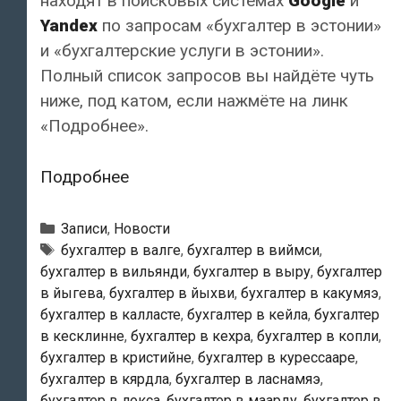
находят в поисковых системах
Google
и
Yandex
по запросам «бухгалтер в эстонии»
и «бухгалтерские услуги в эстонии».
Полный список запросов вы найдёте чуть
ниже, под катом, если нажмёте на линк
«Подробнее».
Наш
Подробнее
сайт
обычно
Рубрики
Записи
,
Новости
находят
Метки
бухгалтер в валге
,
бухгалтер в виймси
,
бухгалтер в вильянди
,
бухгалтер в выру
,
бухгалтер
по
в йыгева
,
бухгалтер в йыхви
,
бухгалтер в какумяэ
,
запросам
бухгалтер в калласте
,
бухгалтер в кейла
,
бухгалтер
«бухгалтер
в кесклинне
,
бухгалтер в кехра
,
бухгалтер в копли
,
в
бухгалтер в кристийне
,
бухгалтер в курессааре
,
эстонии»
бухгалтер в кярдла
,
бухгалтер в ласнамяэ
,
бухгалтер в локса
,
бухгалтер в маарду
,
бухгалтер в