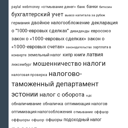
банки
«отмывание денег»
банк
paylal
webmoney
биткоин
бухгалтерский учет
вывоз капитала за рубеж
двойное налогообложение
декларация
германия
о "1000-евровых сделках"
евросоюз
дивиденды
закон о «1000-евровых сделках»
закон о
«1000-евровых счетах»
зарплата в
законодательство
латвия
кипр
книги
земельный налог
конверте
налоги
мошенничество
люксембург
налогово-
налоговая проверка
таможенный департамент
эстонии
налог с оборота
ндс
обналичивание
обналичка
оптимизация налогов
оптимизация налогообложения
отмывание
оффшор
подоходный налог
офшоры
оффшоры
офшор