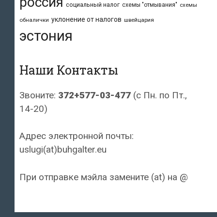
россия
социальный налог
схемы "отмывания"
схемы
уклонение от налогов
обналички
швейцария
эстония
Наши Контакты
Звоните:
372+577-03-477
(с Пн. по Пт.,
14-20)
Адрес электронной почты:
uslugi(at)buhgalter.eu
При отправке мэйла замените (at) на @