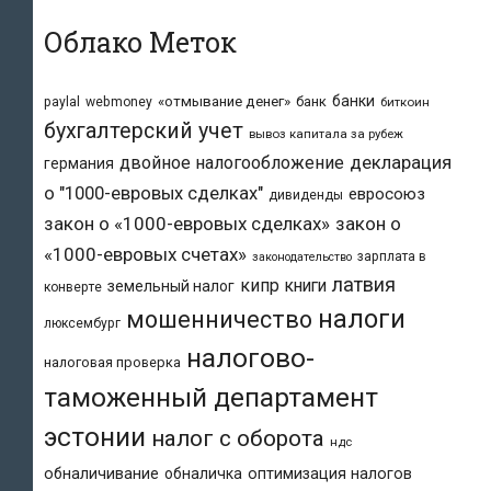
Облако Меток
банки
«отмывание денег»
банк
paylal
webmoney
биткоин
бухгалтерский учет
вывоз капитала за рубеж
двойное налогообложение
декларация
германия
о "1000-евровых сделках"
евросоюз
дивиденды
закон о «1000-евровых сделках»
закон о
«1000-евровых счетах»
зарплата в
законодательство
латвия
кипр
книги
земельный налог
конверте
налоги
мошенничество
люксембург
налогово-
налоговая проверка
таможенный департамент
эстонии
налог с оборота
ндс
обналичивание
обналичка
оптимизация налогов