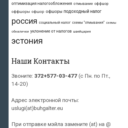
оптимизация налогообложения
отмывание
оффшор
подоходный налог
офшоры
оффшоры
офшор
россия
социальный налог
схемы "отмывания"
схемы
уклонение от налогов
обналички
швейцария
эстония
Наши Контакты
Звоните:
372+577-03-477
(с Пн. по Пт.,
14-20)
Адрес электронной почты:
uslugi(at)buhgalter.eu
При отправке мэйла замените (at) на @