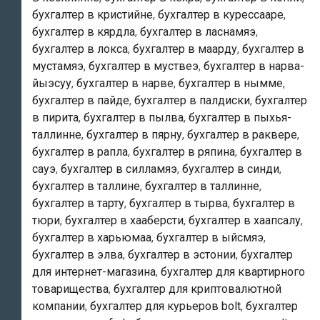
в
бухгалтер в кристийне
,
бухгалтер в курессааре
,
эстонии»
бухгалтер в кярдла
,
бухгалтер в ласнамяэ
,
и
бухгалтер в локса
,
бухгалтер в маарду
,
бухгалтер в
мустамяэ
,
бухгалтер в муствеэ
,
бухгалтер в нарва-
«бухгалтерские
йыэсуу
,
бухгалтер в нарве
,
бухгалтер в нымме
,
услуги
бухгалтер в пайде
,
бухгалтер в палдиски
,
бухгалтер
в
в пирита
,
бухгалтер в пылва
,
бухгалтер в пыхья-
эстонии»
таллинне
,
бухгалтер в пярну
,
бухгалтер в раквере
,
!
бухгалтер в рапла
,
бухгалтер в ряпина
,
бухгалтер в
сауэ
,
бухгалтер в силламяэ
,
бухгалтер в синди
,
бухгалтер в таллине
,
бухгалтер в таллинне
,
бухгалтер в тарту
,
бухгалтер в тырва
,
бухгалтер в
тюри
,
бухгалтер в хааберсти
,
бухгалтер в хаапсалу
,
бухгалтер в харьюмаа
,
бухгалтер в ыйсмяэ
,
бухгалтер в элва
,
бухгалтер в эстонии
,
бухгалтер
для интернет-магазина
,
бухгалтер для квартирного
товарищества
,
бухгалтер для криптовалютной
компании
,
бухгалтер для курьеров bolt
,
бухгалтер