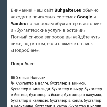
Внимание! Наш сайт
Buhgalter.eu
обычно
находят в поисковых системах
Google
и
Yandex
по запросам «бухгалтер в эстонии»
и «бухгалтерские услуги в эстонии».
Полный список запросов вы найдёте чуть
ниже, под катом, если нажмёте на линк
«Подробнее».
Наш
Подробнее
сайт
обычно
Рубрики
Записи
,
Новости
находят
Метки
бухгалтер в валге
,
бухгалтер в виймси
,
бухгалтер в вильянди
,
бухгалтер в выру
,
бухгалтер
по
в йыгева
,
бухгалтер в йыхви
,
бухгалтер в какумяэ
,
запросам
бухгалтер в калласте
,
бухгалтер в кейла
,
бухгалтер
«бухгалтер
в кесклинне
,
бухгалтер в кехра
,
бухгалтер в копли
,