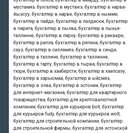
и
мустамяэ
,
бухгалтер в муствеэ
,
бухгалтер в нарва-
«бухгалтерские
йыэсуу
,
бухгалтер в нарве
,
бухгалтер в нымме
,
услуги
бухгалтер в пайде
,
бухгалтер в палдиски
,
бухгалтер
в
в пирита
,
бухгалтер в пылва
,
бухгалтер в пыхья-
эстонии»
таллинне
,
бухгалтер в пярну
,
бухгалтер в раквере
,
!
бухгалтер в рапла
,
бухгалтер в ряпина
,
бухгалтер в
сауэ
,
бухгалтер в силламяэ
,
бухгалтер в синди
,
бухгалтер в таллине
,
бухгалтер в таллинне
,
бухгалтер в тарту
,
бухгалтер в тырва
,
бухгалтер в
тюри
,
бухгалтер в хааберсти
,
бухгалтер в хаапсалу
,
бухгалтер в харьюмаа
,
бухгалтер в ыйсмяэ
,
бухгалтер в элва
,
бухгалтер в эстонии
,
бухгалтер
для интернет-магазина
,
бухгалтер для квартирного
товарищества
,
бухгалтер для криптовалютной
компании
,
бухгалтер для курьеров bolt
,
бухгалтер
для курьеров fudy
,
бухгалтер для курьеров wolt
,
бухгалтер для строительной компании
,
бухгалтер
для строительной фирмы
,
бухгалтер для эстонской