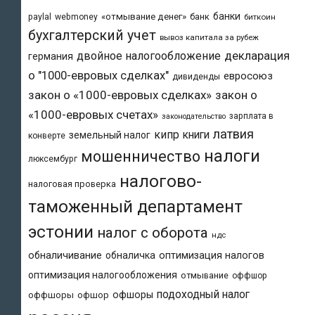
банки
«отмывание денег»
банк
paylal
webmoney
биткоин
бухгалтерский учет
вывоз капитала за рубеж
двойное налогообложение
декларация
германия
о "1000-евровых сделках"
евросоюз
дивиденды
закон о «1000-евровых сделках»
закон о
«1000-евровых счетах»
зарплата в
законодательство
латвия
кипр
книги
земельный налог
конверте
налоги
мошенничество
люксембург
налогово-
налоговая проверка
таможенный департамент
эстонии
налог с оборота
ндс
обналичивание
обналичка
оптимизация налогов
оптимизация налогообложения
отмывание
оффшор
подоходный налог
офшоры
оффшоры
офшор