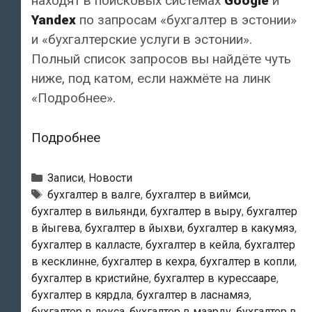
находят в поисковых системах
Google
и
Yandex
по запросам «бухгалтер в эстонии»
и «бухгалтерские услуги в эстонии».
Полный список запросов вы найдёте чуть
ниже, под катом, если нажмёте на линк
«Подробнее».
Наш
Подробнее
сайт
обычно
Рубрики
Записи
,
Новости
находят
Метки
бухгалтер в валге
,
бухгалтер в виймси
,
бухгалтер в вильянди
,
бухгалтер в выру
,
бухгалтер
по
в йыгева
,
бухгалтер в йыхви
,
бухгалтер в какумяэ
,
запросам
бухгалтер в калласте
,
бухгалтер в кейла
,
бухгалтер
«бухгалтер
в кесклинне
,
бухгалтер в кехра
,
бухгалтер в копли
,
в
бухгалтер в кристийне
,
бухгалтер в курессааре
,
эстонии»
бухгалтер в кярдла
,
бухгалтер в ласнамяэ
,
бухгалтер в локса
,
бухгалтер в маарду
,
бухгалтер в