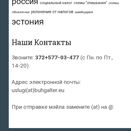
россия
социальный налог
схемы "отмывания"
схемы
уклонение от налогов
обналички
швейцария
эстония
Наши Контакты
Звоните:
372+577-03-477
(с Пн. по Пт.,
14-20)
Адрес электронной почты:
uslugi(at)buhgalter.eu
При отправке мэйла замените (at) на @