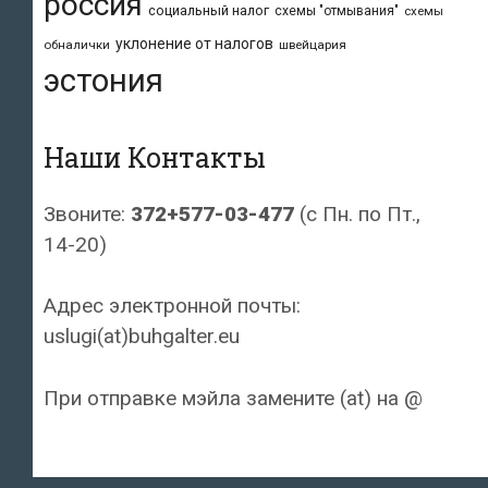
россия
социальный налог
схемы "отмывания"
схемы
уклонение от налогов
обналички
швейцария
эстония
Наши Контакты
Звоните:
372+577-03-477
(с Пн. по Пт.,
14-20)
Адрес электронной почты:
uslugi(at)buhgalter.eu
При отправке мэйла замените (at) на @