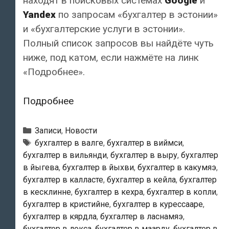
находят в поисковых системах
Google
и
Yandex
по запросам «бухгалтер в эстонии»
и «бухгалтерские услуги в эстонии».
Полный список запросов вы найдёте чуть
ниже, под катом, если нажмёте на линк
«Подробнее».
Наш
Подробнее
сайт
обычно
Рубрики
Записи
,
Новости
находят
Метки
бухгалтер в валге
,
бухгалтер в виймси
,
бухгалтер в вильянди
,
бухгалтер в выру
,
бухгалтер
по
в йыгева
,
бухгалтер в йыхви
,
бухгалтер в какумяэ
,
запросам
бухгалтер в калласте
,
бухгалтер в кейла
,
бухгалтер
«бухгалтер
в кесклинне
,
бухгалтер в кехра
,
бухгалтер в копли
,
в
бухгалтер в кристийне
,
бухгалтер в курессааре
,
эстонии»
бухгалтер в кярдла
,
бухгалтер в ласнамяэ
,
бухгалтер в локса
,
бухгалтер в маарду
,
бухгалтер в