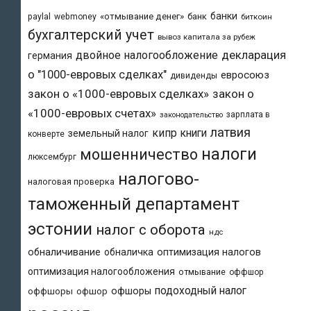
банки
«отмывание денег»
банк
paylal
webmoney
биткоин
бухгалтерский учет
вывоз капитала за рубеж
двойное налогообложение
декларация
германия
о "1000-евровых сделках"
евросоюз
дивиденды
закон о «1000-евровых сделках»
закон о
«1000-евровых счетах»
зарплата в
законодательство
латвия
кипр
книги
земельный налог
конверте
налоги
мошенничество
люксембург
налогово-
налоговая проверка
таможенный департамент
эстонии
налог с оборота
ндс
обналичивание
обналичка
оптимизация налогов
оптимизация налогообложения
отмывание
оффшор
подоходный налог
офшоры
оффшоры
офшор