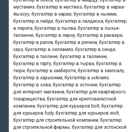
и
мустамяэ
,
бухгалтер в муствеэ
,
бухгалтер в нарва-
«бухгалтерские
йыэсуу
,
бухгалтер в нарве
,
бухгалтер в нымме
,
услуги
бухгалтер в пайде
,
бухгалтер в палдиски
,
бухгалтер
в
в пирита
,
бухгалтер в пылва
,
бухгалтер в пыхья-
эстонии»
таллинне
,
бухгалтер в пярну
,
бухгалтер в раквере
,
!
бухгалтер в рапла
,
бухгалтер в ряпина
,
бухгалтер в
сауэ
,
бухгалтер в силламяэ
,
бухгалтер в синди
,
бухгалтер в таллине
,
бухгалтер в таллинне
,
бухгалтер в тарту
,
бухгалтер в тырва
,
бухгалтер в
тюри
,
бухгалтер в хааберсти
,
бухгалтер в хаапсалу
,
бухгалтер в харьюмаа
,
бухгалтер в ыйсмяэ
,
бухгалтер в элва
,
бухгалтер в эстонии
,
бухгалтер
для интернет-магазина
,
бухгалтер для квартирного
товарищества
,
бухгалтер для криптовалютной
компании
,
бухгалтер для курьеров bolt
,
бухгалтер
для курьеров fudy
,
бухгалтер для курьеров wolt
,
бухгалтер для строительной компании
,
бухгалтер
для строительной фирмы
,
бухгалтер для эстонской